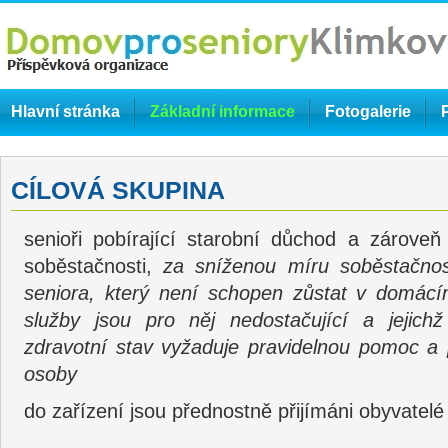
Hlavní stránka
Základní informace
Fotogalerie
CÍLOVÁ SKUPINA
senioři pobírající starobní důchod a zárove
soběstačnosti,
za sníženou míru soběstačnos
seniora, který není schopen zůstat v domácím
služby jsou pro něj nedostačující a jejichž
zdravotní stav vyžaduje pravidelnou pomoc a 
osoby
do zařízení jsou přednostně přijímáni obyvatel