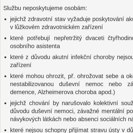
Službu neposkytujeme osobám:
jejichž zdravotní stav vyžaduje poskytování ak
v lůžkovém zdravotnickém zařízení
které potřebují nepřetržitý dvaceti čtyřhod
osobního asistenta
které z důvodu akutní infekční choroby nejs
zařízení
které mohou ohrozit, př. ohrožovat sebe a ok
nestabilizovanou duševní nemoc nebo záv
demence, Alzheimerova choroba apod.)
jejichž chování by narušovalo kolektivní sou
důvodu duševní nemoci, závažné mentální por
návykových látkách nebo absenci sociálních n
které nejsou schopny přijímat stravu ústy v d