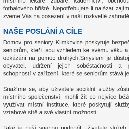
místního lékaře, zubaře, kadeřnictví, obchod
fotbalového hřiště. Nepotřebujete-li nalézat zají
zveme Vás na posezení v naší rozkvetlé zahradě
NAŠE POSLÁNÍ A CÍLE
Domov pro seniory Klimkovice poskytuje bezpe
seniorům, kteří jsou vzhledem ke svému věku a
odkázáni na pomoc druhých.Smyslem je důstojné
obyvatel, udržení jejich soběstačnosti a
schopností v zařízení, které se seniorům stává 
Snažíme se, aby uživatelé sociální služby zůsta
místního společenství, mohli žít co nejvíce b
využívat místní instituce, které poskytují služb
vztahové sítě a své vlastní možnosti.
Také je naší snahou podpořit uživatele služeb p